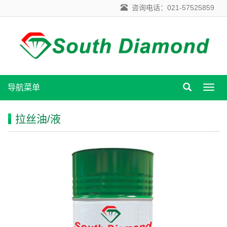
咨询电话：021-57525859
导航菜单
导
航
菜
拉丝油/液
单