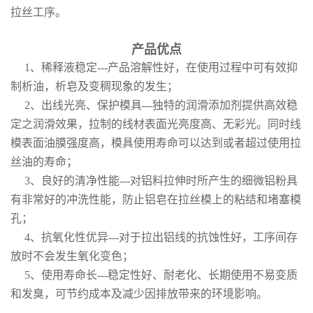
拉丝工序。
产品优点
1、稀释液稳定---产品溶解性好，在使用过程中可有效抑
制析油，析皂及变稠现象的发生；
2、出线光亮、保护模具---独特的润滑添加剂提供高效稳
定之润滑效果，拉制的线材表面光亮度高、无彩光。同时线
模表面油膜强度高，模具使用寿命可以达到或者超过使用拉
丝油的寿命；
3、良好的清净性能---对铝料拉伸时所产生的细微铝粉具
有非常好的冲洗性能，防止铝皂在拉丝模上的粘结和堵塞模
孔；
4、抗氧化性优异---对于拉出铝线的抗蚀性好，工序间存
放时不会发生氧化变色；
5、使用寿命长---稳定性好、耐老化、长期使用不易变质
和发臭，可节约成本及减少因排放带来的环境影响。