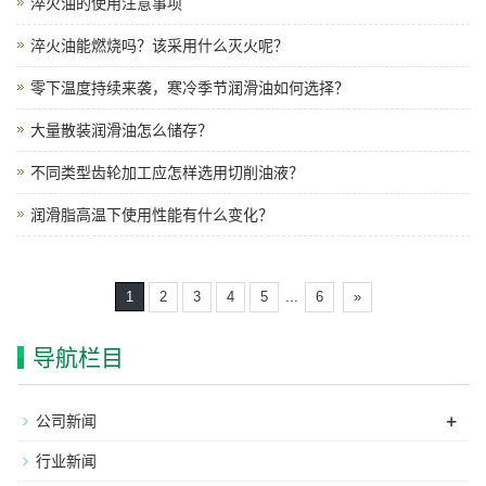
淬火油的使用注意事项
淬火油能燃烧吗？该采用什么灭火呢？
零下温度持续来袭，寒冷季节润滑油如何选择？
大量散装润滑油怎么储存？
不同类型齿轮加工应怎样选用切削油液？
润滑脂高温下使用性能有什么变化？
...
1
2
3
4
5
6
»
导航栏目
+
公司新闻
行业新闻