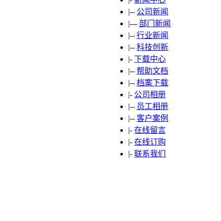
|--
公司新闻
|---
部门新闻
|--
行业新闻
|--
科技创新
|-
下载中心
|--
帮助文档
|--
档案下载
|-
公司相册
|--
员工相册
|--
客户案例
|-
在线留言
|-
在线订购
|-
联系我们